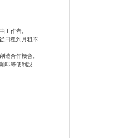
由工作者。
從日租到月租不
創造合作機會。
咖啡等便利設
。