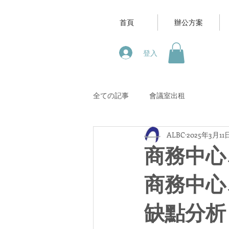
首頁
辦公方案
登入
全ての記事
會議室出租
ALBC
2025年3月11
商務中心
商務中心
缺點分析