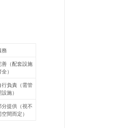
服務
完善（配套設施
齊全）
自行負責（需管
理設施）
部分提供（視不
同空間而定）