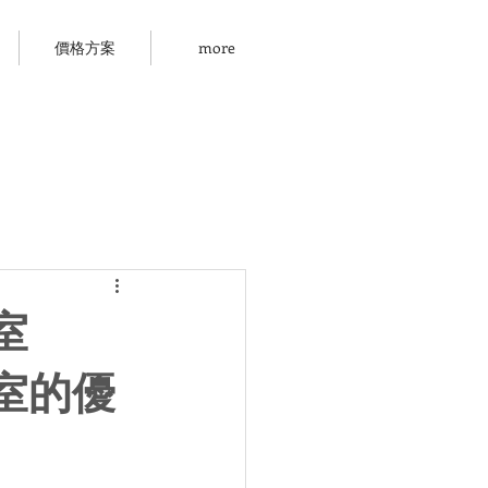
價格方案
more
室
室的優