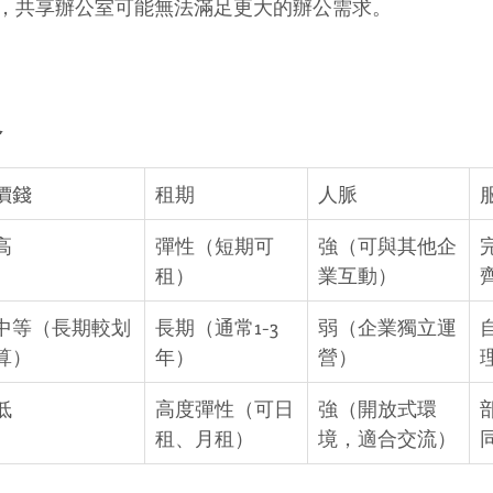
，共享辦公室可能無法滿足更大的辦公需求。
格
價錢
租期
人脈
高
彈性（短期可
強（可與其他企
租）
業互動）
中等（長期較划
長期（通常1-3
弱（企業獨立運
算）
年）
營）
低
高度彈性（可日
強（開放式環
租、月租）
境，適合交流）