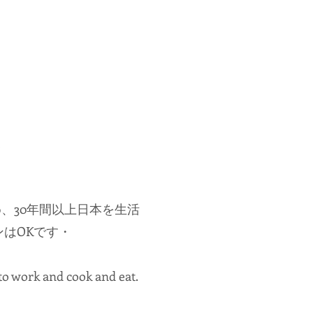
く
。
、30年間以上日本を生活
はOKです・
 to work and cook and eat.