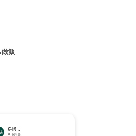
己做飯
羅際夫
6 個評論