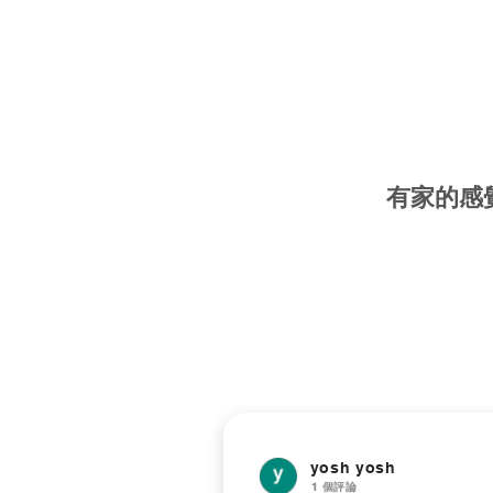
有家的感
yosh yosh
1 個評論