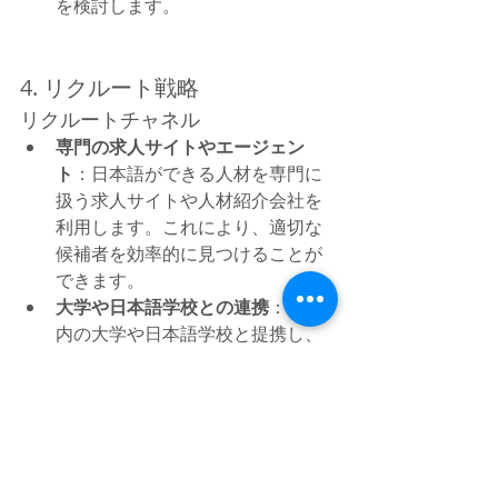
を検討します。
4. リクルート戦略
リクルートチャネル
専門の求人サイトやエージェン
ト
：日本語ができる人材を専門に
扱う求人サイトや人材紹介会社を
利用します。これにより、適切な
候補者を効率的に見つけることが
できます。
大学や日本語学校との連携
：台湾
内の大学や日本語学校と提携し、
優秀な学生や卒業生をリクルート
します。インターンシップ制度を
活用することも効果的です。
採用プロセス
多段階面接
：複数回の面接を通じ
て、候補者のスキルや適応力を総